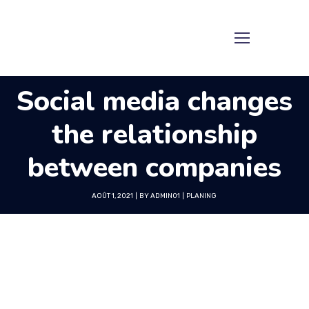
Social media changes
the relationship
between companies
AOÛT 1, 2021
BY
ADMIN01
PLANING
GT3Themes
https://gt3themes.com/