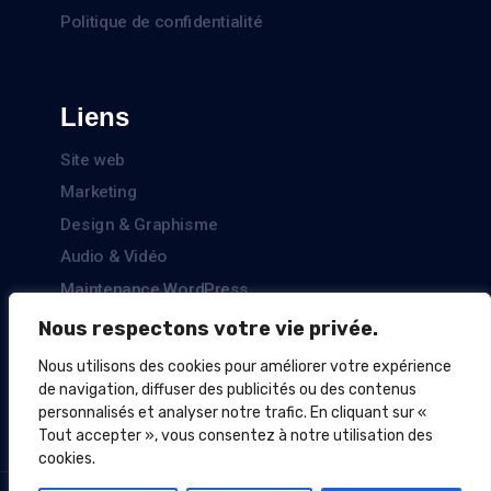
Politique de confidentialité
Liens
Site web
Marketing
Design & Graphisme
Audio & Vidéo
Maintenance WordPress
Nous respectons votre vie privée.
Nous utilisons des cookies pour améliorer votre expérience
Paiement sécurisé
de navigation, diffuser des publicités ou des contenus
personnalisés et analyser notre trafic. En cliquant sur «
Tout accepter », vous consentez à notre utilisation des
cookies.