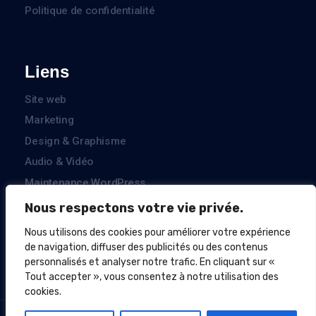
Politique de confidentialité
Liens
Site web
Marketing
Design & Graphisme
Audio & Vidéo
Maintenance WordPress
Nous respectons votre vie privée.
Nous utilisons des cookies pour améliorer votre expérience
Paiement sécurisé
de navigation, diffuser des publicités ou des contenus
personnalisés et analyser notre trafic. En cliquant sur «
Tout accepter », vous consentez à notre utilisation des
cookies.