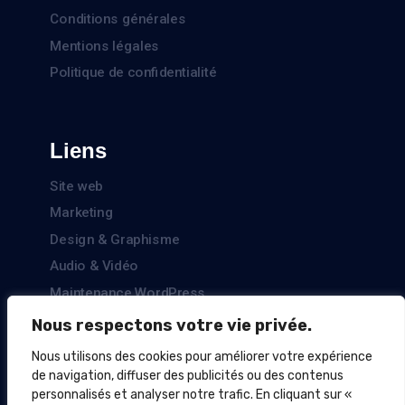
Conditions générales
Mentions légales
Politique de confidentialité
Liens
Site web
Marketing
Design & Graphisme
Audio & Vidéo
Maintenance WordPress
Nous respectons votre vie privée.
Nous utilisons des cookies pour améliorer votre expérience
Paiement sécurisé
de navigation, diffuser des publicités ou des contenus
personnalisés et analyser notre trafic. En cliquant sur «