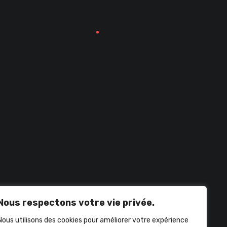
€
169.00
Paiement sécurisé
Nous respectons votre vie privée.
Nous utilisons des cookies pour améliorer votre expérience